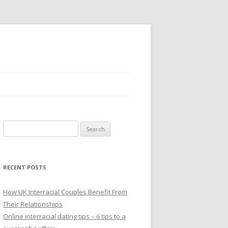
S
e
a
r
RECENT POSTS
c
h
How UK Interracial Couples Benefit From
f
Their Relationships
o
Online interracial dating tips – 6 tips to a
r