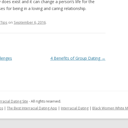
у dоеѕ еxіѕt аnd іt саn сhаngе а реrѕоn’ѕ lіfе fоr thе
ѕ fоr bеіng іn а lоvіng аnd саrіng rеlаtіоnѕhір.
 Tips
on
September 6, 2016
.
llenges
4 Benefits of Group Dating
→
rracial Dating Site
- All rights reserved.
ps
|
The Best Interracial Dating App
|
Interracial Dating
|
Black Women White M