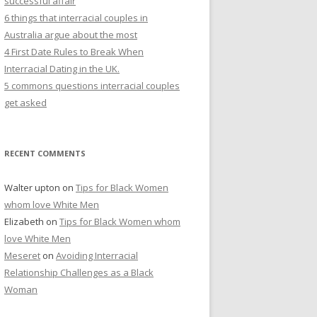
successful affair
:
6 things that interracial couples in
Australia argue about the most
4 First Date Rules to Break When
Interracial Dating in the UK.
5 commons questions interracial couples
get asked
RECENT COMMENTS
Walter upton
on
Tips for Black Women
whom love White Men
Elizabeth
on
Tips for Black Women whom
love White Men
Meseret
on
Avoiding Interracial
Relationship Challenges as a Black
Woman